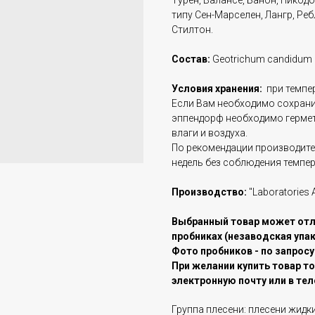
Турен, Валансе, Банон, Пикод
типу Сен-Марселен, Лангр, Ре
Стилтон.
Состав:
Geotrichum candidum
Условия хранения:
при темпер
Если Вам необходимо сохранит
эппендорф необходимо гермет
влаги и воздуха.
По рекомендации производите
недель без соблюдения темпе
Производство:
"Laboratories 
Выбранный товар может отли
пробниках (незаводская упако
Фото пробников - по запросу
При желании купить товар то
электронную почту или в тел
Группа плесени: плесени жидк