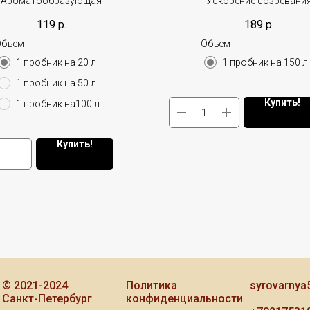
Ароматообразующая
Ускорение созревани
119
р.
189
р.
Объем
Объем
1 пробник на 20 л
1 пробник на 150 л
1 пробник на 50 л
Купить!
1 пробник на100 л
Купить!
© 2021-2024
Политика
syrovarnya
Санкт-Петербург
конфиденциальности