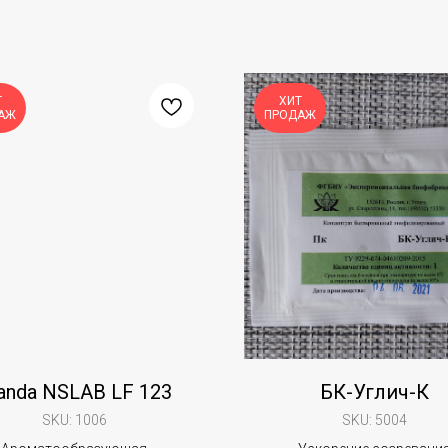
Т
ХИТ
АЖ
ПРОДАЖ
anda NSLAB LF 123
БК-Углич-К
SKU:
1006
SKU:
5004