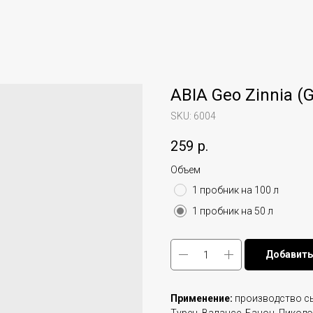
ABIA Geo Zinnia (
SKU:
6004
259
р.
Объем
1 пробник на 100 л
1 пробник на 50 л
Добавить
Применение:
производство сы