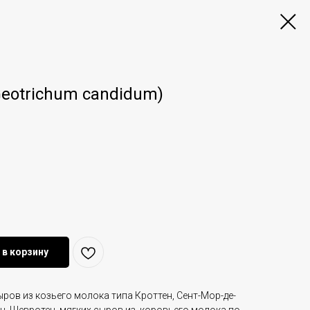
Geotrichum candidum)
 в корзину
ров из козьего молока типа Кроттен, Сент-Мор-де-