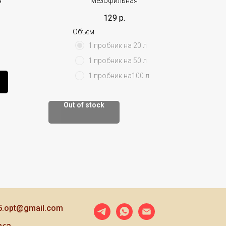
я
Мезофильная
129
р.
Объем
1 пробник на 20 л
1 пробник на 50 л
1 пробник на100 л
Out of stock
5.opt@gmail.com