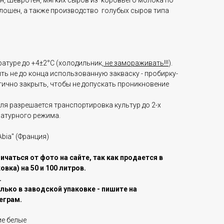
он, Шевротен, мягких сыров из коровьего молока по
блошен, а также производство голубых сыров типа
атуре до +4±2°С (холодильник,
не замораживать!!!
).
ь не до конца использованную закваску - пробирку-
ично закрыть, чтобы не допускать проникновение
ля разрешается транспортировка культур до 2-х
ратурного режима.
Abia" (Франция)
чаться от фото на сайте, так как продается в
вка) на 50 и 100 литров.
.
лько в заводской упаковке - пишите на
еграм.
ие белые