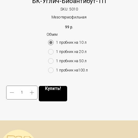
БК-Углич-Биоантибут-ТП
SKU:
5010
Мезо-термофильная
99
р.
Объем
1 пробник на 10 л
1 пробник на 20 л
1 пробник на 50 л
1 пробник на100 л
Купить!