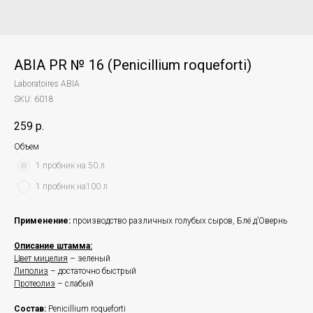
ABIA PR № 16 (Penicillium roqueforti)
Laboratoires ABIA
SKU:
6018
259
р.
Объем
1 пробник на 50 л
1 пробник на100 л
Применение:
производство различных голубых сыров, Блё д’Овернь
Описание штамма:
Цвет мицелия
– зеленый
Липолиз
– достаточно быстрый
Протеолиз
– слабый
Состав:
Penicillium roqueforti