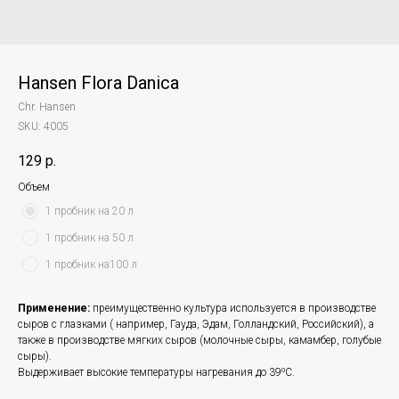
Hansen Flora Danica
Chr. Hansen
SKU:
4005
129
р.
Объем
1 пробник на 20 л
1 пробник на 50 л
1 пробник на100 л
Применение:
преимущественно культура используется в производстве
сыров с глазками ( например, Гауда, Эдам, Голландский, Российский), а
также в производстве мягких сыров (молочные сыры, камамбер, голубые
сыры).
Выдерживает высокие температуры нагревания до 39⁰С.