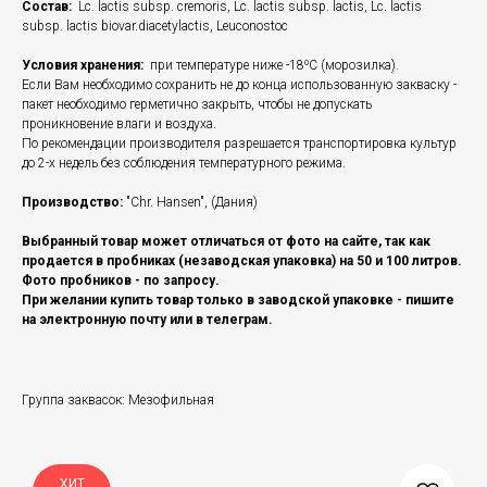
Состав:
Lc. lactis subsp. cremoris, Lc. lactis subsp. lactis, Lc. lactis
subsp. lactis biovar.diacetylactis, Leuconostoc
Условия хранения:
при температуре ниже -18⁰C (морозилка).
Если Вам необходимо сохранить не до конца использованную закваску -
пакет необходимо герметично закрыть, чтобы не допускать
проникновение влаги и воздуха.
По рекомендации производителя разрешается транспортировка культур
до 2-х недель без соблюдения температурного режима.
Производство:
"Chr. Hansen", (Дания)
Выбранный товар может отличаться от фото на сайте, так как
продается в пробниках (незаводская упаковка) на 50 и 100 литров.
Фото пробников - по запросу.
При желании купить товар только в заводской упаковке - пишите
на электронную почту или в телеграм.
Группа заквасок: Мезофильная
ХИТ