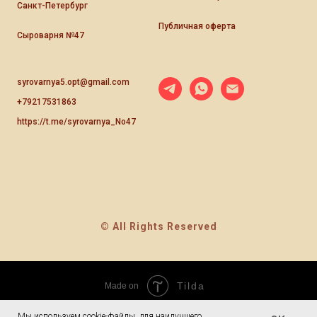
Санкт-Петербург
Публичная оферта
Сыроварня №47
syrovarnya5.opt@gmail.com
+79217531863
https://t.me/syrovarnya_No47
© All Rights Reserved
Tilda
Made on
Мы используем cookie-файлы, для наилучшего