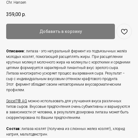
Chr. Hansen
359,00
р.
Добавить в корзину
Описание:
липаза - это натуральный фермент из подъязычных желёз
молодых козлят, помогающий расщеплять жиры. При расщеплении
крупных молекул молочного жира на молекулы с короткими и средними
цепями формируется характерный пикантный вкус зрелого сыра.
Липаза многократно ускоряет процесс вызревания сыра. Результат −
сыр с индивидуальным вкусовым оттенком крафтового продукта.
Этот фермент обладает своим неповторимым вкусоароматическим
профилем.
SpiceIT® AG
можно использовать для улучшения вкуса различных
типов сыров. Вкусовые предпочтения очень субъективны и варьируются
в зависимости от человека, в результате дозировка липазы может быть
скорректирована по Вашим предпочтениям.
Состав:
липаза козлят (получена из слюнных желез козлят), хлорид
натрия, мальтодекстрин.