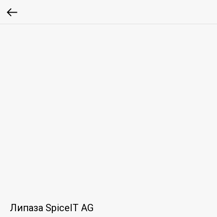
Липаза SpiceIT AG