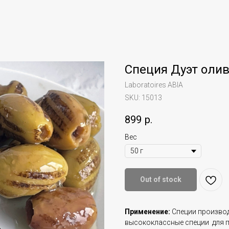
Специя Дуэт оли
Laboratoires ABIA
SKU:
15013
899
р.
Вес
Out of stock
Применение:
Специи производ
высококлассные специи для 