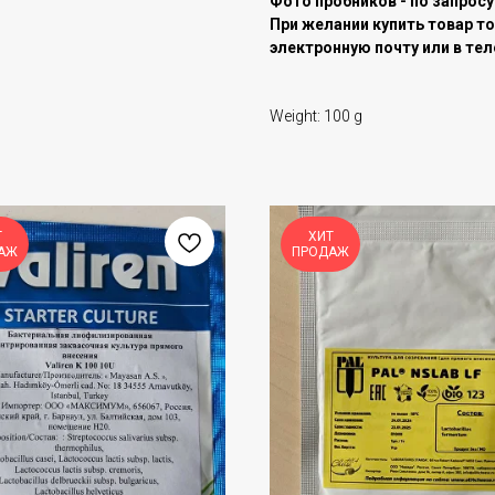
Фото пробников - по запросу
При желании купить товар то
электронную почту или в тел
Weight: 100 g
Т
ХИТ
АЖ
ПРОДАЖ