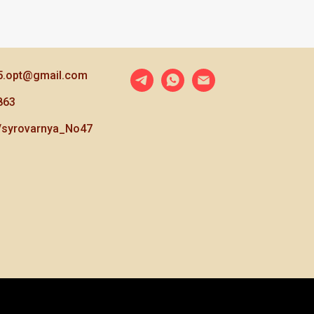
5.opt@gmail.com
863
e/syrovarnya_No47