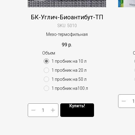
БК-Углич-Биоантибут-ТП
SKU:
5010
Мезо-термофильная
99
р.
Объем
1 пробник на 10 л
1 пробник на 20 л
1 пробник на 50 л
1 пробник на100 л
Купить!