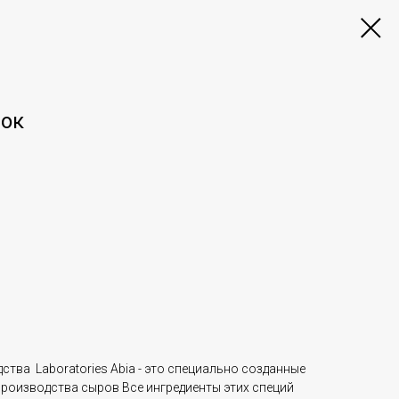
вок
ства Laboratories Abia - это специально созданные
производства сыров
Все ингредиенты этих специй