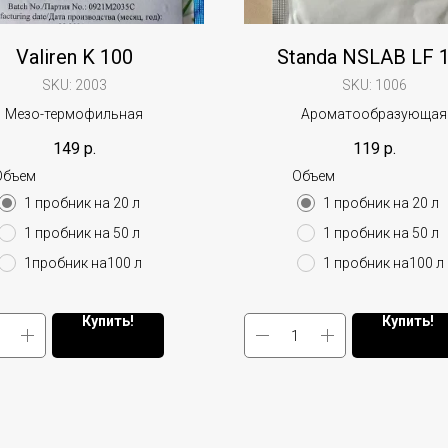
Valiren K 100
Standa NSLAB LF 
SKU:
2003
SKU:
1006
Мезо-термофильная
Ароматообразующая
149
р.
119
р.
Объем
Объем
1 пробник на 20 л
1 пробник на 20 л
1 пробник на 50 л
1 пробник на 50 л
1пробник на100 л
1 пробник на100 л
Купить!
Купить!