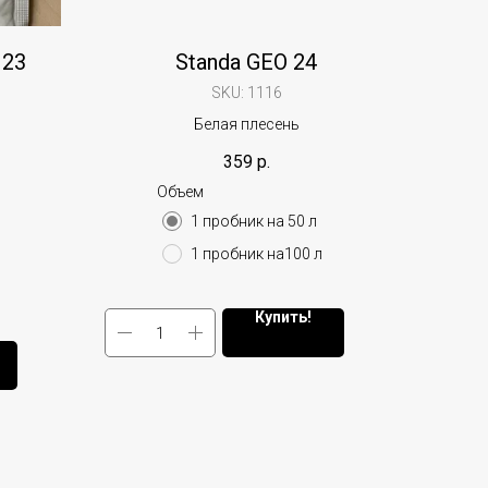
123
Standa GEO 24
SKU:
1116
Белая плесень
359
р.
Объем
1 пробник на 50 л
1 пробник на100 л
Купить!