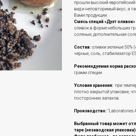
прошли высокий европейский
вид и неповторимый вкус, а 
Вами продукции.
Смесь специй «Дуэт оливок»
оливок в форме небольших гра
соленые, дополнительная соль
Состав:
оливки зеленые 50% (
черные, соль, стабилизатор Е5
Рекомендуемая норма расх
грамм специи
Условия хранения:
при темпер
плотно закрытой упаковке, ч
посторонних запахов.
Производство:
"Laboratories 
Выбранный товар может отли
таре (незаводская упаковка) п