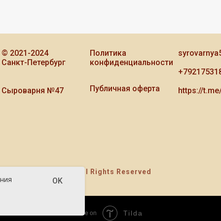
© 2021-2024
Политика
syrovarnya
Санкт-Петербург
конфиденциальности
+79217531
Публичная оферта
Сыроварня №47
https://t.m
© All Rights Reserved
ения
OK
Tilda
Made on