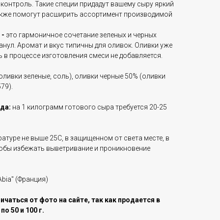
 контроль
. Такие специи придадут вашему сыру яркий
также помогут расширить ассортимент производимой
 -
это гармоничное сочетание зеленых и черных
нул. Аромат и вкус типичны для оливок. Оливки уже
 в процессе изготовления смеси не добавляется.
оливки зеленые, соль), оливки черные 50% (оливки
79).
ода:
на 1 килограмм готового сыра требуется 20-25
атуре не выше 25С, в защищенном от света месте, в
тобы избежать выветривание и проникновение
Abia" (Франция)
чаться от фото на сайте, так как продается в
о 50 и 100 г.