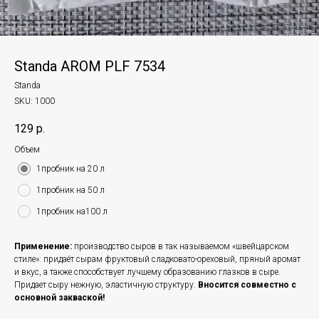
Standa AROM PLF 7534
Standa
SKU:
1000
129
р.
Объем
1пробник на 20 л
1пробник на 50 л
1пробник на100 л
Применение:
производство сыров в так называемом «швейцарском
стиле»: придаёт сырам фруктовый сладковато-ореховый, пряный аромат
и вкус, а также способствует лучшему образованию глазков в сыре.
Придает сыру нежную, эластичную структуру.
Вносится совместно с
основной закваской!