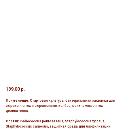
139,00
р.
Применение:
Стартовая культура, бактериальная закваска для
сырокопченых и сыровяленых колбас, цельномышечных
деликатесов.
Состав:
Pediococcus pentosaseus, Staphylococcus xylosus,
Staphylococcus carnosus, защитная среда для лиофилизации