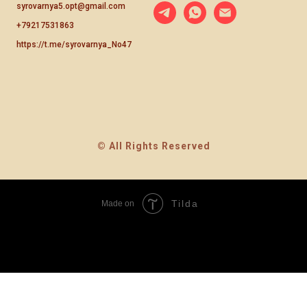
syrovarnya5.opt@gmail.com
+79217531863
https://t.me/syrovarnya_No47
© All Rights Reserved
Tilda
Made on