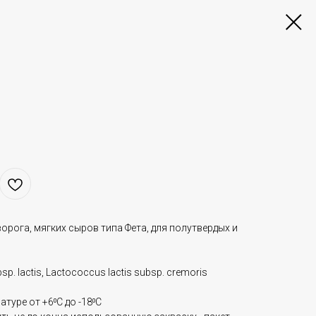
рога, мягких сыров типа Фета, для полутвердых и
sp. lactis, Lactococcus lactis subsp. сremoris
атуре от +6⁰С до -18⁰C