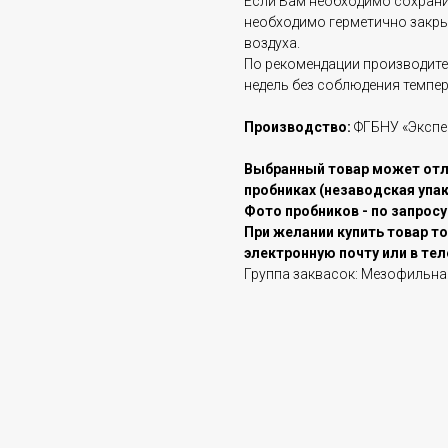
Если Вам необходимо сохранит
необходимо герметично закрыт
воздуха.
По рекомендации производите
недель без соблюдения темпе
Производство:
ФГБНУ «Экспе
Выбранный товар может отли
пробниках (незаводская упако
Фото пробников - по запросу
При желании купить товар то
электронную почту или в тел
Группа заквасок: Мезофильна