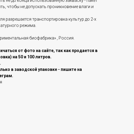
ь не до конца использованную закваску - пакет
ь, чтобы не допускать проникновение влаги и
ля разрешается транспортировка культур до 2-х
ратурного режима.
риментальная биофабрика» , Россия.
чаться от фото на сайте, так как продается в
вка) на 50 и 100 литров.
.
лько в заводской упаковке - пишите на
еграм.
я