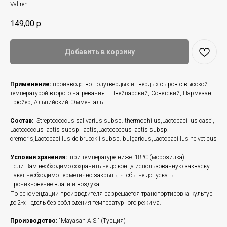
Valiren
149,00
р.
Добавить в корзину
Применение:
производство полутвердых и твердых сыров с высокой
температурой второго нагревания - Швейцарский, Советский, Пармезан,
Грюйер, Альпийский, Эмменталь.
Состав:
Streptococcus salivarius subsp. thermophilus,Lactobacillus casei,
Lactococcus lactis subsp. lactis,Lactococcus lactis subsp.
cremoris,Lactobacillus delbrueckii subsp. bulgaricus,Lactobacillus helveticus
Условия хранения:
при температуре ниже -18⁰C (морозилка).
Если Вам необходимо сохранить не до конца использованную закваску -
пакет необходимо герметично закрыть, чтобы не допускать
проникновение влаги и воздуха.
По рекомендации производителя разрешается транспортировка культур
до 2-х недель без соблюдения температурного режима.
Производство:
"Mayasan A.S." (Турция)