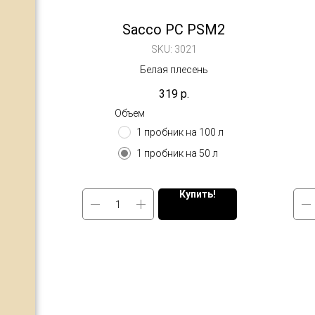
Sacco PC PSM2
SKU:
3021
Белая плесень
319
р.
Объем
1 пробник на 100 л
1 пробник на 50 л
Купить!
ы
А
енты
)