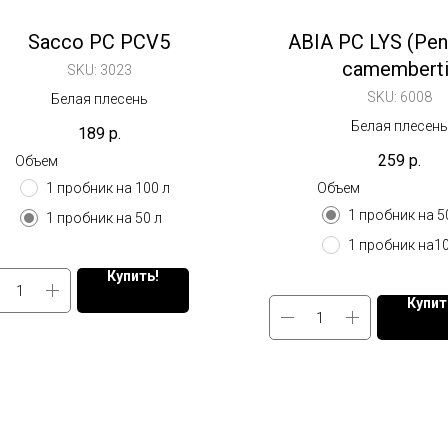
Sacco PC PCV5
ABIA PC LYS (Peni
camemberti
SKU:
3023
SKU:
6008
Белая плесень
Белая плесень
189
р.
259
р.
Объем
1 пробник на 100 л
Объем
1 пробник на 5
1 пробник на 50 л
1 пробник на10
Купить!
Купит