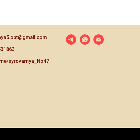
nya5.opt@gmail.com
531863
/t.me/syrovarnya_No47