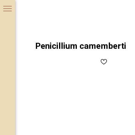
ОВ
Penicillium camemberti
Я
И