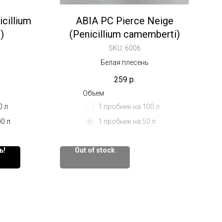
cillium
ABIA PC Pierce Neige
)
(Penicillium camemberti)
SKU:
6006
Белая плесень
259
р.
Объем
0 л
1 пробник на 100 л
0 л
1 пробник на 50 л
ь!
Out of stock